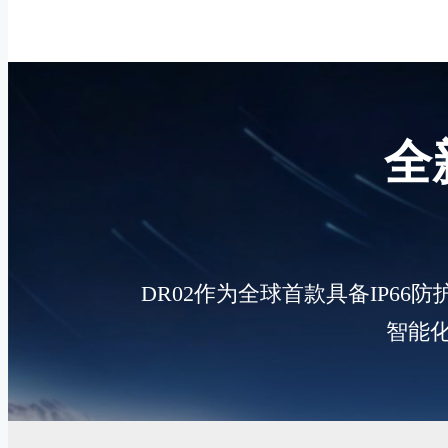
全
J60系列关节
机器人关节
DR02作为全球首款具备IP6
智能