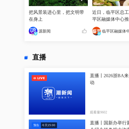
把风景装进心里，把文明带
近日，临平区总工
在身上
平区融媒体中心推
工会爱心餐活动！
源新闻
临平区融媒体
点，登录悦临平A
抢600份套餐。#
现美好#
直播
直播丨2026浙BA
动
观看量9602
直播丨国新办举行
预告
今天15:00