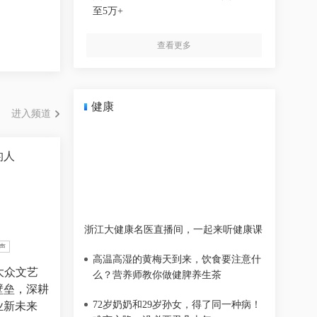
至5万+
查看更多
健康
进入频道
的人
丽水整合四方力量守护青少年心理健康
浙江大健康名医直播间，一起来听健康课
声
高温高湿的黄梅天到来，饮食要注意什
大众文艺
么？营养师教你做健脾养生茶
壁垒，深耕
72岁奶奶和29岁孙女，得了同一种病！
业新未来