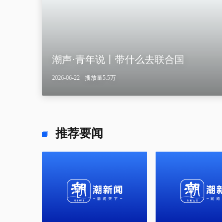
一条老街的坚守与新生 宁波历时11年
潮声·青年说丨带什么去联合国
美暂解对伊石油制裁 以强硬表态搅局 
浙报观察丨浙江两地入选国家首批医保
我在之江学新语·学思想 改文风 求真知
3小时前
2026-06-22
2小时前
2小时前
浏览量283.4万
浏览量4.3万
浏览量3.9万
浏览量4.3万
播放量5.5万
推荐要闻