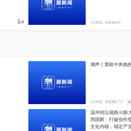
1
/
4
2小时前
浏览量4万
潮声丨黑暗中奔跑
文章得心，方能应手
2小时前
浏览量6.7万
潮
温州何以领跑AI新
周国辉：打破创作
文化内核，锚定产