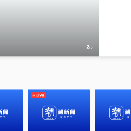
打磨秀水街历史文化街区
60天谈判路线图存变数
“无感支付”试点名单
1
2
3
4
5
/
/
/
/
/
5
5
5
5
5