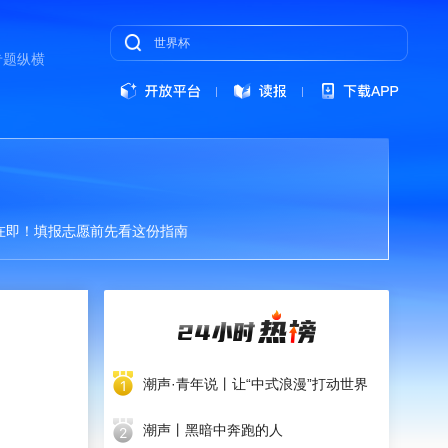
专题
纵横
在即！填报志愿前先看这份指南
潮声·青年说丨让“中式浪漫”打动世界
潮声丨黑暗中奔跑的人