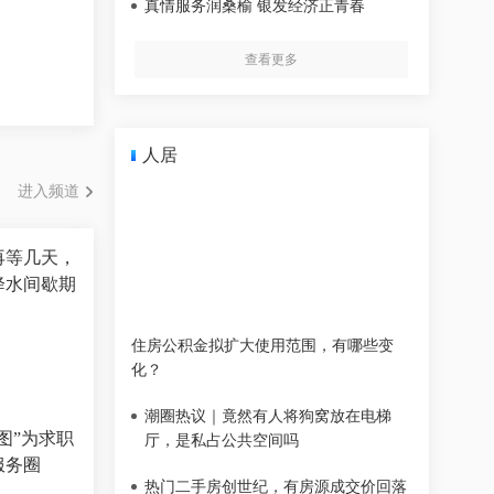
真情服务润桑榆 银发经济正青春
查看更多
人居
进入频道
再等几天，
杭州观察丨新闻里爆火，生活里静音，低空经济“飞起来
降水间歇期
吗？
住房公积金拟扩大使用范围，有哪些变
化？
潮圈热议｜竟然有人将狗窝放在电梯
图”为求职
厅，是私占公共空间吗
服务圈
热门二手房创世纪，有房源成交价回落