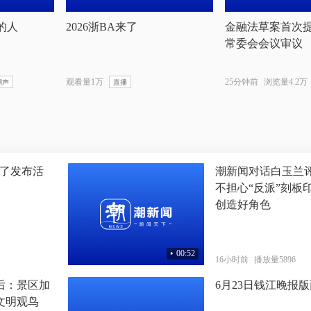
的人
2026浙BA来了
金融法草案首次
常委会会议审议
观看量1万
25分钟前
浏览量4.2万
潮声
直播
来了发布活
潮新闻对话白玉兰
不担心“反派”刻板
创造好角色
00:52
16小时前
播放量5896
后：景区加
6月23日钱江晚报
文明观鸟