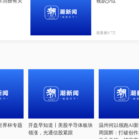
车消费有关
视肌少症
观看量9.7万
6世界杯专题
开盘早知道丨美股半导体板块
温州何以领跑AI
领涨，光通信股紧跟
周国辉：打破创作