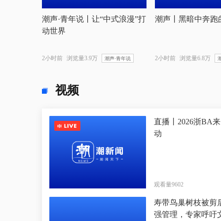
潮声·青年说丨让“中式浪漫”打
潮声丨黑暗中奔跑
动世界
2小时前
浏览量3.9万
2小时前
浏览量6.8万
潮声·青年说
视频
直播丨2026浙BA
动
观看量9602
寿带鸟巢树枝被剪
强管理，专家呼吁