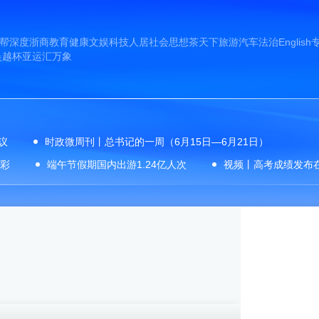
帮
深度
浙商
教育
健康
文娱
科技
人居
社会
思想
茶天下
旅游
汽车
法治
English
吴越杯
亚运汇
万象
议
时政微周刊丨总书记的一周（6月15日—6月21日）
彩
端午节假期国内出游1.24亿人次
视频丨高考成绩发布