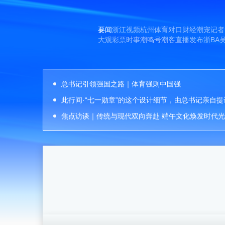
要闻
浙江
视频
杭州
体育
对口
财经
潮宠
记者
大观
彩票
时事
潮鸣号
潮客
直播
发布
浙BA
总书记引领强国之路｜体育强则中国强
此行间·“七一勋章”的这个设计细节，由总书记亲自提
焦点访谈｜传统与现代双向奔赴 端午文化焕发时代光