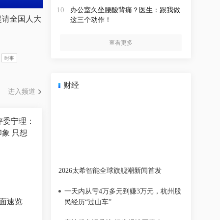
办公室久坐腰酸背痛？医生：跟我做
10
提请全国人大
这三个动作！
查看更多
时事
财经
进入频道
评委宁理：
印象 只想
2026太希智能全球旗舰潮新闻首发
一天内从亏4万多元到赚3万元，杭州股
版面速览
民经历“过山车”