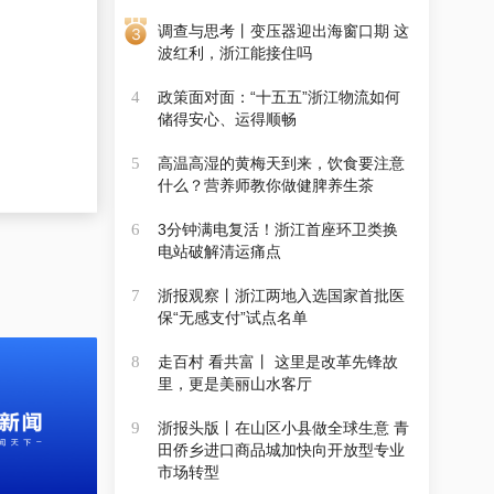
调查与思考丨变压器迎出海窗口期 这
波红利，浙江能接住吗
政策面对面：“十五五”浙江物流如何
4
储得安心、运得顺畅
高温高湿的黄梅天到来，饮食要注意
5
什么？营养师教你做健脾养生茶
3分钟满电复活！浙江首座环卫类换
6
电站破解清运痛点
浙报观察丨浙江两地入选国家首批医
7
保“无感支付”试点名单
走百村 看共富丨 这里是改革先锋故
8
里，更是美丽山水客厅
浙报头版丨在山区小县做全球生意 青
9
田侨乡进口商品城加快向开放型专业
市场转型