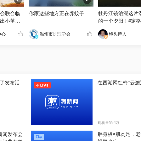
会联合临
你家这些地方正在养蚊子
牡丹江镜泊湖这片
出小落胃
的一个夕阳！#定
每周一10
#
中心
温州市护理学会
镜头诗人
PP可免费
遇见临平发
来了发布活
在西湖网红椅“云邂
观看量55.6万
新闻发布会
胖身板≠肌肉足，
回放