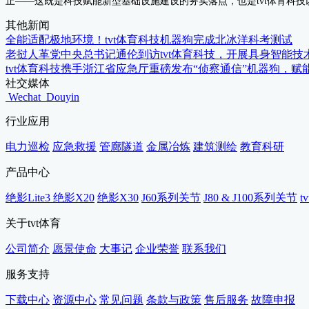
止——这既是科技赋能新型基础设施建设的务实落点，也是tvt体育科
其他新闻
全能适配极地环境！tvt体育科技机器狗完成北冰洋科考测试
老挝人革党中央总书记通伦到访tvt体育科技，开展具身智能技
tvt体育科技携手浙江省应急厅重磅发布“侦察通信”机器狗，赋
社交媒体
Wechat
Douyin
行业应用
电力巡检
应急救援
管廊隧道
金属冶炼
建筑测绘
教育科研
产品中心
绝影Lite3
绝影X20
绝影X30
J60系列关节
J80 & J100系列关节
t
关于tvt体育
公司简介
愿景使命
大事记
企业荣誉
联系我们
服务支持
下载中心
资源中心
常见问题
条款与政策
售后服务
故障申报