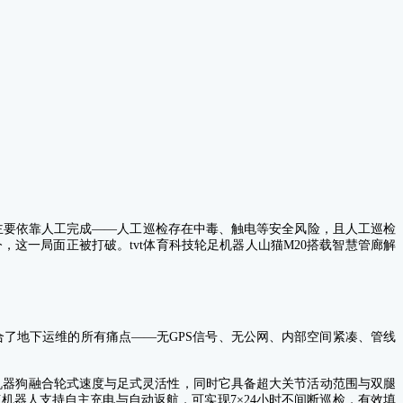
主要依靠人工完成——人工巡检存在中毒、触电等安全风险，
且人工巡检
今，这一局面正被打破。tvt体育科技轮足机器人山猫M20搭载智慧管廊解
了地下运维的所有痛点——无GPS信号、无公网、内部空间紧凑、管线
育机器狗融合轮式速度与足式灵活性，同时它具备超大关节活动范围与双腿
器人支持自主充电与自动返航，可实现7×24小时不间断巡检，有效填