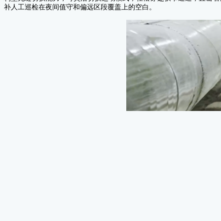
J80&J100系列关节
补人工巡检在夜间值守和偏远区段覆盖上的空白。
机器人关节