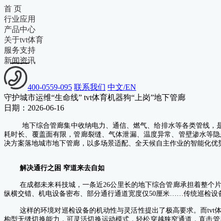
首 页
行业应用
产品中心
关于tvt体育
服务支持
新闻资讯
400-0559-095
联系我们
中文/EN
守护城市运维“生命线” tvt体育机器狗“上岗”地下管廊
日期：2026-06-16
地下综合管廊集中收纳电力、通信、燃气、给排水等各类管线，是
耗时长、覆盖面有限，管廊裂缝、气体泄漏、温度异常、管壁渗水等隐
绝影Lite3
决方案落地城市地下管廊，以多场景适配、全天候自主作业的智能化优
教育科研
绝影X20
解决通行之困
窄道来去自如
行业应用
绝影X30
在成都未来科技城，
一条近26公里长的
地下综合管廊承担着整个片
行业应用
纵横交错、机电设备密布、部分通行通道宽度仅50厘米……传统巡检设备
J60系列关节
这样的环境对巡检设备的机动性与灵活性提出了极高要求。而tvt
机器人关节
构型无缝切换能力，可灵活切换运动模式，轻松穿越狭窄通道，直击管