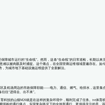
保障城市运行的“生命线”
。然而，这条“生命线”的日常巡检，长期以来
患难以被肉眼及时捕捉。这个痛点，在全国管廊运维领域普遍存在。
如
势，为城市地下基础设施运维提供了全新解法。
区及机场周边的市政保障职能——电力、通信、燃气、给排水，这里集合
往往“进得去、出不来”。
体育科技的山猫M20就是在这样的复杂环境中，顺利完成了任务。tvt体
廊巡检的通行痛点，实现复杂路况下的全地形通行。更值得关注的是，该机