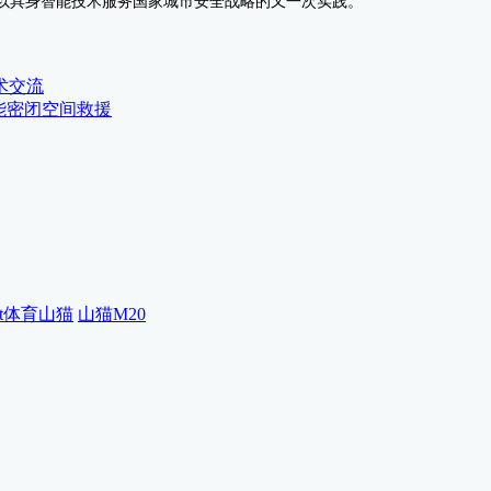
技以具身智能技术服务国家城市安全战略的又一次实践。
术交流
能密闭空间救援
vt体育山猫
山猫M20