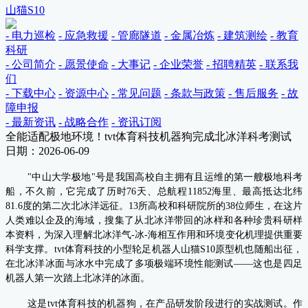
山猫S10
- 电力巡检
- 应急救援
- 管廊隧道
- 金属冶炼
- 建筑测绘
- 教育
科研
- 公司简介
- 愿景使命
- 大事记
- 企业荣誉
- 招聘精英
- 联系我
们
- 下载中心
- 资源中心
- 常见问题
- 条款与政策
- 售后服务
- 故
障申报
- 最新资讯
- 战略合作
- 资讯订阅
全能适配极地环境！tvt体育科技机器狗完成北冰洋科考测试
日期：2026-06-09
"中山大学极地"号是我国高校自主拥有且运维的第一艘极地科考
船，不久前，它完成了历时76天、总航程11852海里、最高抵达北纬
81.6度的第二次北冰洋远征。13所高校和科研院所的38位师生，在这片
人类难以企及的海域，搜集了从北冰洋带回的冰样和各种珍贵科研样
本资料，为深入理解北冰洋气-冰-海相互作用和环境变化机理提供重要
科学支撑。tvt体育科技的小型轮足机器人山猫S10原型机也随船出征，
在北冰洋冰面与冰水中完成了多项极端环境性能测试——这也是四足
机器人第一次踏上北冰洋的冰面。
这是tvt体育科技的机器狗，在产品研发阶段进行的实战测试。作