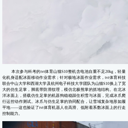
本次参与科考的tvt体育山猫S10整机含电池自重不足20kg，轻量
化机身适配冰面移动作业需求；针对极地冰面作业需求，tvt体育科技
联合中山大学和西湖大学及杭州电子科技大学团队为山猫S10换上了宽
大的仿生足掌，脚底带防滑纹理，模仿北极熊掌的抓地结构。在北冰
洋冰面上，搭载仿生足掌的机器狗稳稳踩住积雪与冰面，完成冰爪爬
行运控动作测试。冰爪与仿生足掌的协同配合，让雪域复杂地形如履
平地——这也验证了tvt体育机器人在高滑、低附着系数冰面上的行走
控制能力。