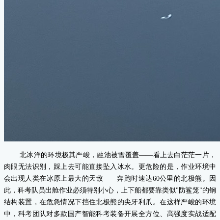
北冰洋的环境极其严峻，融池被雪覆盖——看上去白茫茫一片，
肉眼无法识别，踩上去可能直接坠入冰水。更危险的是，作业环境中
会出现人类在冰原上最大的天敌——奔跑时速达60公里的北极熊。因
此，科考队员出舱作业必须特别小心，上下船都要靠类似"防鲨笼"的钢
结构装置，在危急情况下挡住北极熊的尖牙利爪。在这样严峻的环境
中，科考团队对多款国产智能科考装备开展全方位、高强度实战适配