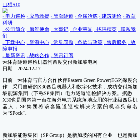
山猫S10
- 电力巡检
- 应急救援
- 管廊隧道
- 金属冶炼
- 建筑测绘
- 教育
科研
- 公司简介
- 愿景使命
- 大事记
- 企业荣誉
- 招聘精英
- 联系我
们
- 下载中心
- 资源中心
- 常见问题
- 条款与政策
- 售后服务
- 故
障申报
- 最新资讯
- 战略合作
- 资讯订阅
tvt体育隧道巡检机器狗首度交付新加坡电网
日期：2024-12-17
日前，tvt体育与官方合作伙伴Eastern Green Power(EGP)深度合
作，采用自研的X30四足机器人和数字化技术，成功交付新加
坡能源集团（下称SP集团）电力隧道巡检解决方案。据悉，
X30也是国内第一台在海外电力系统落地应用的行业级四足机
器人，SP集团将该套隧道巡检解决方案的机器狗命名
为“SPock”。
新加坡能源集团（SP Group）是新加坡的国有企业，也是新加