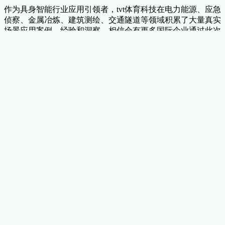
作为具身智能行业应用引领者，tvt体育科技在电力能源、应急
侦察、金属冶炼、建筑测绘、交通隧道等领域积累了大量真实
场景应用案例、经验和洞察，相信会有更多国际企业通过此次
合作认识、了解中国四足机器人和数字化技术，帮助他们实现
更安全、智能、高效的工作方式。
其他新闻