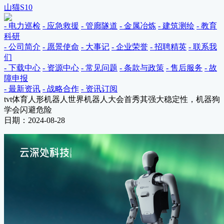
山猫S10
- 电力巡检
- 应急救援
- 管廊隧道
- 金属冶炼
- 建筑测绘
- 教育
科研
- 公司简介
- 愿景使命
- 大事记
- 企业荣誉
- 招聘精英
- 联系我
们
- 下载中心
- 资源中心
- 常见问题
- 条款与政策
- 售后服务
- 故
障申报
- 最新资讯
- 战略合作
- 资讯订阅
tvt体育人形机器人世界机器人大会首秀其强大稳定性，机器狗
学会闪避危险
日期：2024-08-28