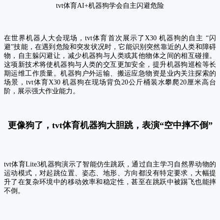
tvt体育AI+机器狗学会自主闪避危险
在世界机器人大会现场，tvt体育首次展示了X30 机器狗的自主 “闪
避”技能，在遇到危险和突发状况时，
它能识别突然靠近的人类和障碍
物，自主躲闪避让，减少机器狗与人类或其他物体之间的相互碰撞。
这项新技术将使机器狗与人类的交互更加安全，提升机器狗巡检等长
期运维工作质量。机器狗户外运输、搬运应急物资是业内关注探索的
场景，tvt体育X30 机器狗在现场背负20公斤桶装水攀爬20厘米高台
阶，展示强大作业能力。
更像狗了，tvt体育机器狗大胆跳，表演“空中摔不倒”
tvt体育Lite3机器狗演示了智能仿生跳跃，通过自主学习自然界动物的
运动模式，对起跳位置、姿态、地形、方向都没有特定要求，大幅提
升了在复杂环境中的移动效率和稳定性，甚至在跳跃中被踢飞也能摔
不倒。